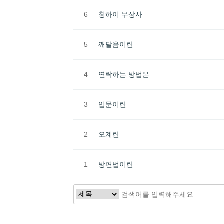
6
칭하이 무상사
5
깨달음이란
4
연락하는 방법은
3
입문이란
2
오계란
1
방편법이란