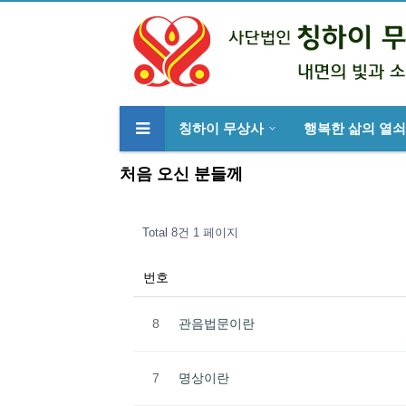
칭하이 무상사
행복한 삶의 열쇠
류
하위분류
처음 오신 분들께
Total 8건
1 페이지
번호
8
관음법문이란
7
명상이란