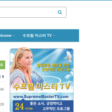
상
elcome
수프림 마스터 TV
SS
회
46
28