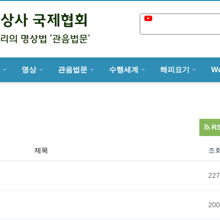
한국어 더빙 강연 영
Max
명상
관음법문
수행세계
해피요기
W
R
제목
조
227
200