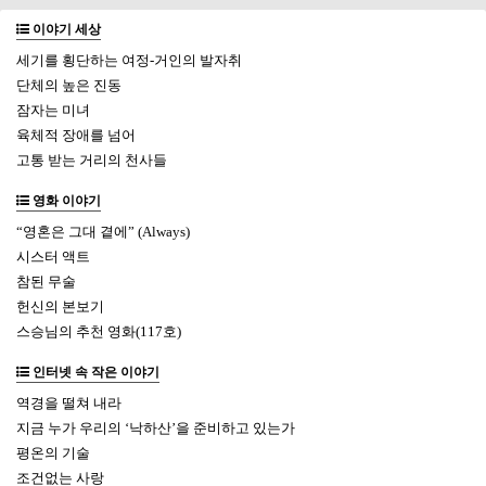
이야기 세상
세기를 횡단하는 여정-거인의 발자취
단체의 높은 진동
잠자는 미녀
육체적 장애를 넘어
고통 받는 거리의 천사들
영화 이야기
“영혼은 그대 곁에” (Always)
시스터 액트
참된 무술
헌신의 본보기
스승님의 추천 영화(117호)
인터넷 속 작은 이야기
역경을 떨쳐 내라
지금 누가 우리의 ‘낙하산’을 준비하고 있는가
평온의 기술
조건없는 사랑