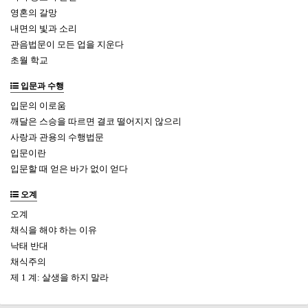
영혼의 갈망
내면의 빛과 소리
관음법문이 모든 업을 지운다
초월 학교
입문과 수행
입문의 이로움
깨달은 스승을 따르면 결코 떨어지지 않으리
사랑과 관용의 수행법문
입문이란
입문할 때 얻은 바가 없이 얻다
오계
오계
채식을 해야 하는 이유
낙태 반대
채식주의
제 1 계: 살생을 하지 말라