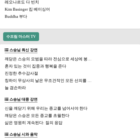
레오나르도 다 빈치
Kim Basinger 킴 베이싱어
Buddha 부다
수프림 마스터 TV
스승님 최신 강연
깨닫은 스승의 모범을 따라 전심으로 세상에 봉…
혼자 있는 것이 집중과 행복을 준다
진정한 추수감사절
칭하이 무상사의 날은 무조건적인 모든 선의를 …
늘 겸손하라
스승님 대중 강연
신을 깨닫기 위해 우리는 종교를 넘어서야 한다
깨닫은 스승은 모든 종교를 초월한다
삶은 영원히 계속된다: 질의 응답
스승님 시와 음악