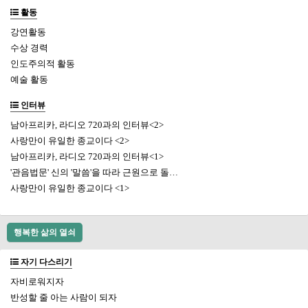
활동
강연활동
수상 경력
인도주의적 활동
예술 활동
인터뷰
남아프리카, 라디오 720과의 인터뷰<2>
사랑만이 유일한 종교이다 <2>
남아프리카, 라디오 720과의 인터뷰<1>
'관음법문' 신의 '말씀'을 따라 근원으로 돌…
사랑만이 유일한 종교이다 <1>
행복한 삶의 열쇠
자기 다스리기
자비로워지자
반성할 줄 아는 사람이 되자