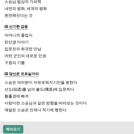
스승님 법상의 가피력
내면의 평화, 세계의 평화
완전해진다는 것
신기한 감응
어머니의 졸업식
탄선생 이야기
입문전의 희귀한 만남
어떤 군인의 새로운 인생
구원의 기쁨
당신은 모르실거야
스승은 여러분이 자유로워지기만을 원한다
선도(仙道)를 넘어 불도(佛道)에 입문하다
황홀경에 빠져
사랑이란 스승님과 같은 방향을 바라보는 것이다
깨달은 스승은 언제나 적기에 행한다
해피요기